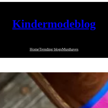
Kindermodeblog
Home
Trending blogs
Musthaves