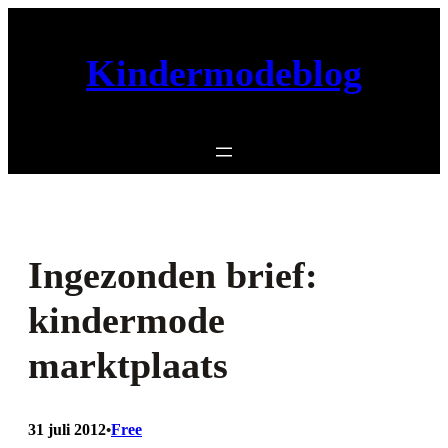
Ga
naar
Kindermodeblog
de
inhoud
Ingezonden brief:
kindermode
marktplaats
31 juli 2012
Free
•