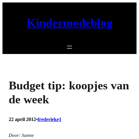
Ga
naar
Kindermodeblog
de
inhoud
Budget tip: koopjes van
de week
22 april 2012
frederieke1
•
Door: Sanne