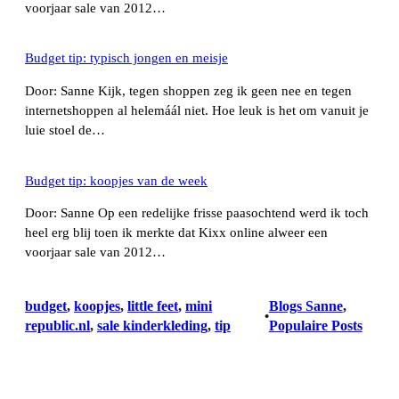
voorjaar sale van 2012…
Budget tip: typisch jongen en meisje
Door: Sanne Kijk, tegen shoppen zeg ik geen nee en tegen
internetshoppen al helemáál niet. Hoe leuk is het om vanuit je
luie stoel de…
Budget tip: koopjes van de week
Door: Sanne Op een redelijke frisse paasochtend werd ik toch
heel erg blij toen ik merkte dat Kixx online alweer een
voorjaar sale van 2012…
budget
, 
koopjes
, 
little feet
, 
mini
Blogs Sanne
, 
•
republic.nl
, 
sale kinderkleding
, 
tip
Populaire Posts