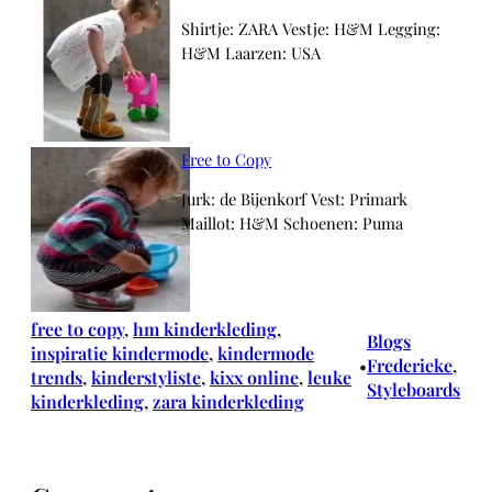
Shirtje: ZARA Vestje: H&M Legging:
H&M Laarzen: USA
Free to Copy
Jurk: de Bijenkorf Vest: Primark
Maillot: H&M Schoenen: Puma
free to copy
, 
hm kinderkleding
, 
Blogs
inspiratie kindermode
, 
kindermode
Frederieke
, 
•
trends
, 
kinderstyliste
, 
kixx online
, 
leuke
Styleboards
kinderkleding
, 
zara kinderkleding