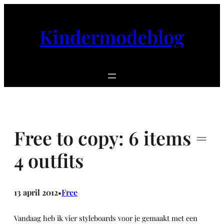
Ga
naar
Kindermodeblog
de
inhoud
Free to copy: 6 items =
4 outfits
13 april 2012
Free
•
Vandaag heb ik vier styleboards voor je gemaakt met een