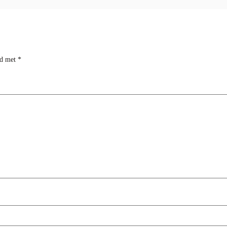
rd met
*