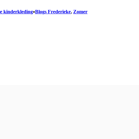
•
ie kinderkleding
Blogs Frederieke
, 
Zomer