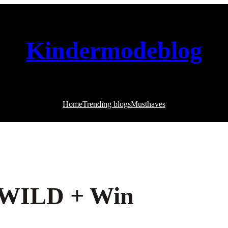
Kindermodeblog
Home
Trending blogs
Musthaves
s WILD + Win