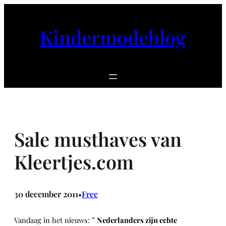
Ga
naar
Kindermodeblog
de
inhoud
Sale musthaves van
Kleertjes.com
30 december 2011
Free
•
Vandaag in het nieuws: ”
Nederlanders zijn echte