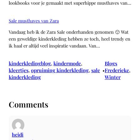
lookbooks voor je gemaakt met superhippe musthaves van…
Sale musthaves van Zara
Vandaag heb ik de Zara Sale onderhanden genomen 🙂 Wat
een geweldige kinderkleding hebben ze toch, heel trendy en
ik haal er altijd veel inspiratie vandaan. Van…
kinderkledingblog
, 
kindermode
, 
Blogs
kleertjes
, 
opruiming kinderkleding
, 
sale
Frederieke
, 
•
kinderkleding
Winter
Comments
heidi