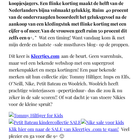
koopjesjagers. Een flinke korting maakt de helft van de
Nederlanders bijna volmaakt gelukkig. Ruim 40 procent
van de ondervraagden beoordeelt het geluksgevoel na de
aankoop van een kledingstuk met flinke korting met een
cijfer 9 of meer. Van de vrouwen geeft ruim 50 procent dit
zelfs een 9+.
” Wat een timing! Want vandaag kom ik met
mijn derde en laatste -sale musthaves blog- op de proppen.
Dit keer is
Kleertjes.com
aan de beurt. Geen warenhuis,
maar wel een bekende webshop met een supergroot
merkenpakket en mega kortingen! Een paar bekende
merken uit hun collectie zijn: Tommy Hilfiger, Imps en Elfs,
O’Neill, Nike, Petit Bateau en Woolrich. Woolrich heeft
prachtige winterjassen -pepertjeduur- dus die zou ik nu
zéker in de sale scoren!! Of wat dacht je van stoere Nikies
voor de kleine spruit?
Klik hier om naar de SALE van Kleertjes .com te gaan!
Veel
plezier en ga voor die 9+ 🙂