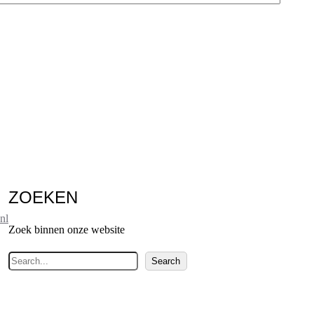
ZOEKEN
nl
Zoek binnen onze website
Z
Search
o
e