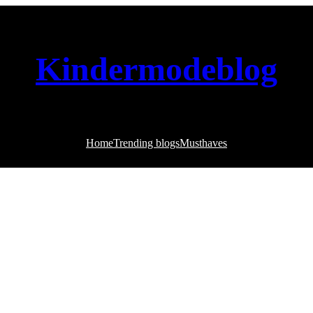
Kindermodeblog
Home
Trending blogs
Musthaves