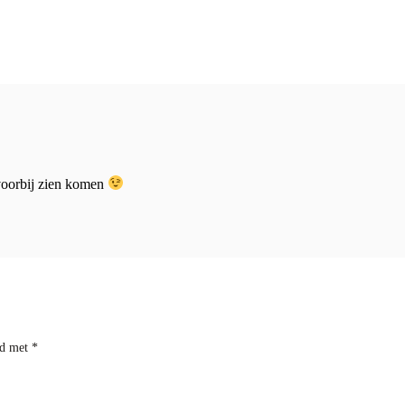
 voorbij zien komen
rd met
*