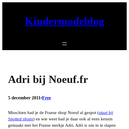
Ga
naar
Kindermodeblog
de
inhoud
Adri bij Noeuf.fr
5 december 2011
Free
•
Misschien had je de Franse shop Noeuf al gespot (
staat bij
Spotted shops
) en wie weet had je daar ook al eens kennis
gemaakt met het Franse merkje Adri. Adri is om in te slapen