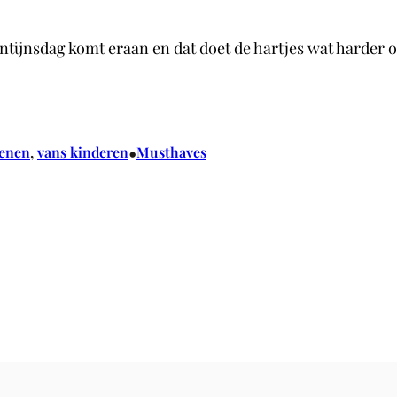
lentijnsdag komt eraan en dat doet de hartjes wat harde
•
oenen
, 
vans kinderen
Musthaves