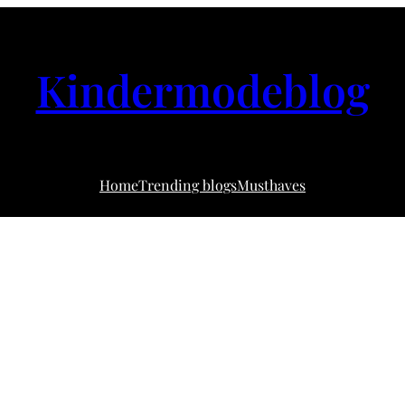
Kindermodeblog
Home
Trending blogs
Musthaves