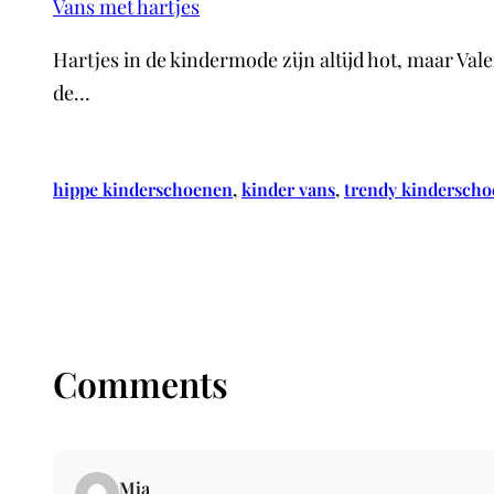
Vans met hartjes
Hartjes in de kindermode zijn altijd hot, maar Va
de…
hippe kinderschoenen
, 
kinder vans
, 
trendy kindersch
Comments
Mia