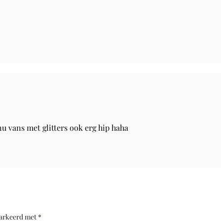
 nu vans met glitters ook erg hip haha
markeerd met
*