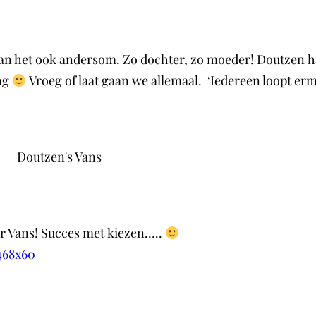
n het ook andersom. Zo dochter, zo moeder! Doutzen had
ing
Vroeg of laat gaan we allemaal. ‘Iedereen loopt erm
Doutzen's Vans
er Vans! Succes met kiezen…..