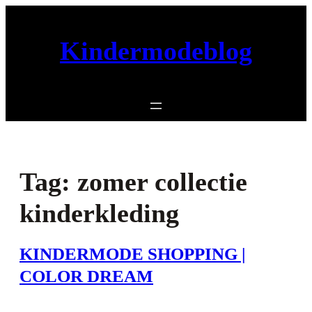
Ga
naar
Kindermodeblog
de
inhoud
Tag:
zomer collectie
kinderkleding
KINDERMODE SHOPPING |
COLOR DREAM