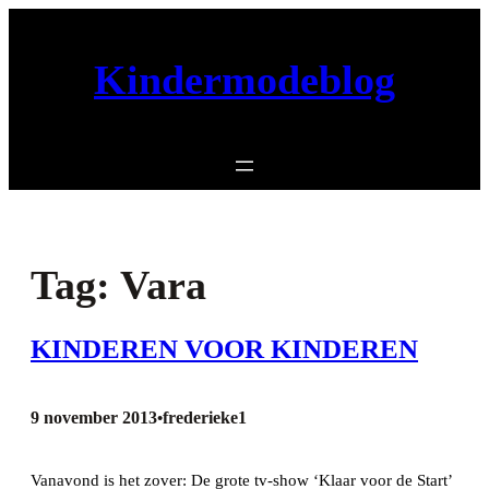
Ga
naar
Kindermodeblog
de
inhoud
Tag:
Vara
KINDEREN VOOR KINDEREN
9 november 2013
frederieke1
•
Vanavond is het zover: De grote tv-show ‘Klaar voor de Start’