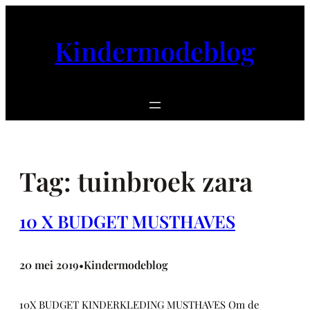
Ga
naar
Kindermodeblog
de
inhoud
Tag:
tuinbroek zara
10 X BUDGET MUSTHAVES
20 mei 2019
Kindermodeblog
•
10X BUDGET KINDERKLEDING MUSTHAVES Om de