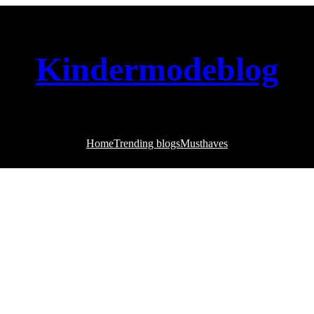
Kindermodeblog
Home
Trending blogs
Musthaves