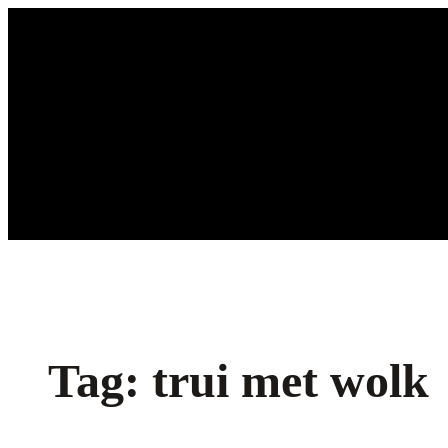
Ga
naar
de
inhoud
Tag:
trui met wolk