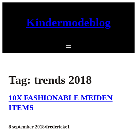
Ga
naar
Kindermodeblog
de
inhoud
Tag:
trends 2018
10X FASHIONABLE MEIDEN
ITEMS
8 september 2018
frederieke1
•