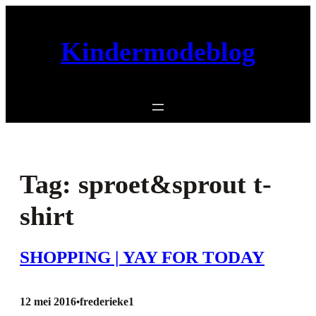
Ga
naar
Kindermodeblog
de
inhoud
Tag:
sproet&sprout t-
shirt
SHOPPING | YAY FOR TODAY
12 mei 2016
frederieke1
•