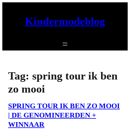
Ga
naar
Kindermodeblog
de
inhoud
Tag:
spring tour ik ben
zo mooi
SPRING TOUR IK BEN ZO MOOI
| DE GENOMINEERDEN +
WINNAAR