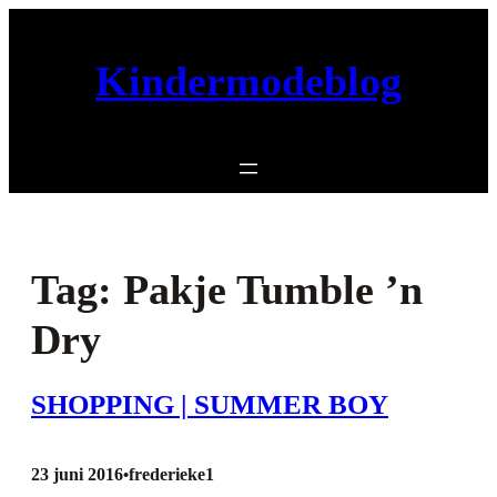
Ga
naar
Kindermodeblog
de
inhoud
Tag:
Pakje Tumble ’n
Dry
SHOPPING | SUMMER BOY
23 juni 2016
frederieke1
•