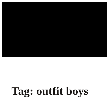
Ga
naar
de
inhoud
Tag:
outfit boys