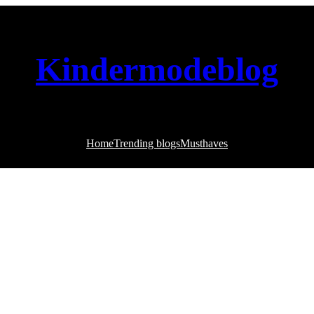
Kindermodeblog
Home
Trending blogs
Musthaves