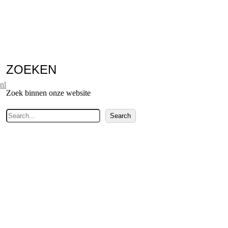
ZOEKEN
nl
Zoek binnen onze website
Z
Search
o
e
k
e
n