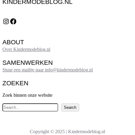
KINDERMODEBLOG.NL
Instagram
Facebook
ABOUT
Over Kindermodeblog.nl
SAMENWERKEN
Stuur een mailtje naar info@kindermodeblog.nl
ZOEKEN
Zoek binnen onze website
Z
Search
o
e
k
Copyright © 2025 | Kindermodeblog.nl
e