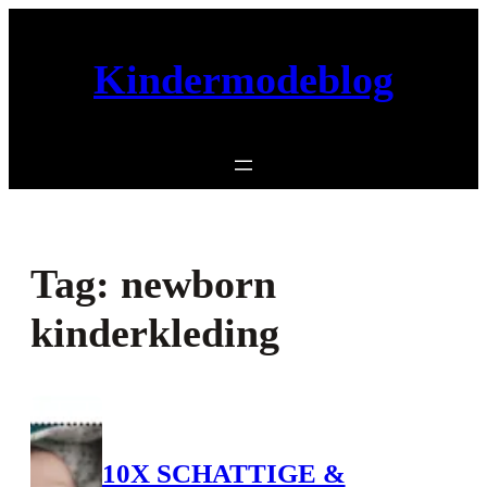
Ga
naar
Kindermodeblog
de
inhoud
Tag:
newborn
kinderkleding
10X SCHATTIGE &