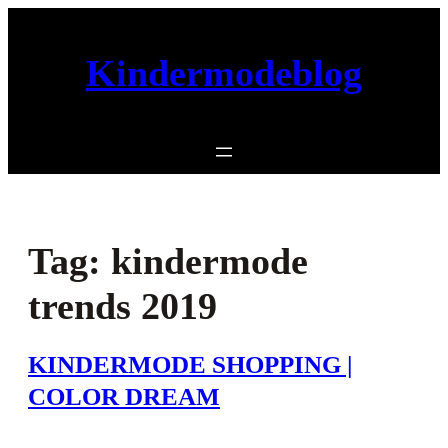
Ga
naar
Kindermodeblog
de
inhoud
Tag:
kindermode
trends 2019
KINDERMODE SHOPPING |
COLOR DREAM