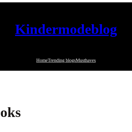
Kindermodeblog
Home
Trending blogs
Musthaves
ooks