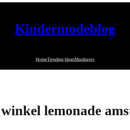
Kindermodeblog
Home
Trending blogs
Musthaves
g winkel lemonade am