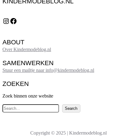
KINDERMODEBLOG.NL
Instagram
Facebook
ABOUT
Over Kindermodeblog.nl
SAMENWERKEN
Stuur een mailtje naar info@kindermodeblog.nl
ZOEKEN
Zoek binnen onze website
Z
Search
o
e
k
Copyright © 2025 | Kindermodeblog.nl
e