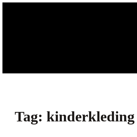
Ga
naar
de
inhoud
Tag:
kinderkleding