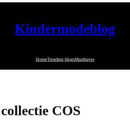
Kindermodeblog
Home
Trending blogs
Musthaves
 collectie COS