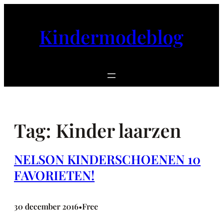
Ga
naar
Kindermodeblog
de
inhoud
Tag:
Kinder laarzen
NELSON KINDERSCHOENEN 10
FAVORIETEN!
30 december 2016
Free
•