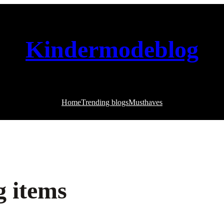
Kindermodeblog
Home
Trending blogs
Musthaves
g items