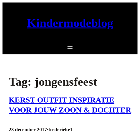
Ga
naar
Kindermodeblog
de
inhoud
Tag:
jongensfeest
KERST OUTFIT INSPIRATIE
VOOR JOUW ZOON & DOCHTER
23 december 2017
frederieke1
•