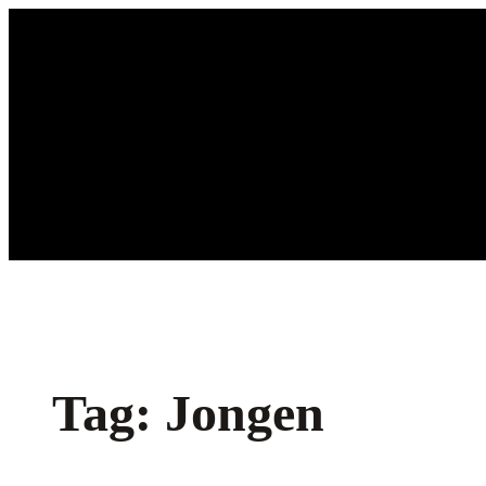
Ga
naar
de
inhoud
Tag:
Jongen