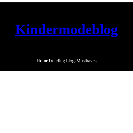
Kindermodeblog
Home
Trending blogs
Musthaves