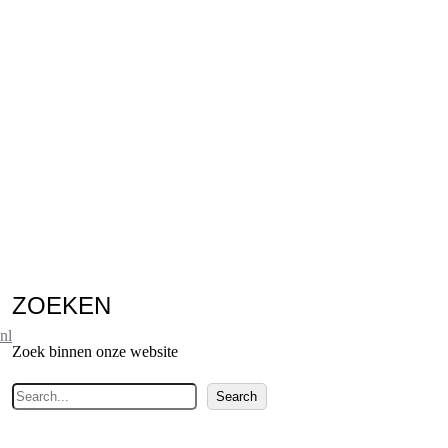
ZOEKEN
nl
Zoek binnen onze website
Z
Search
o