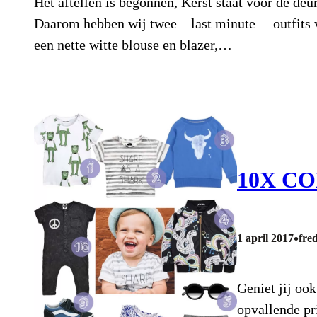
Het aftellen is begonnen, Kerst staat voor de deur
Daarom hebben wij twee – last minute – outfits v
een nette witte blouse en blazer,…
10X C
•
1 april 2017
fre
Geniet jij ook
opvallende pr