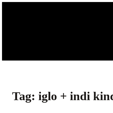
Ga
naar
de
inhoud
Tag:
iglo + indi ki