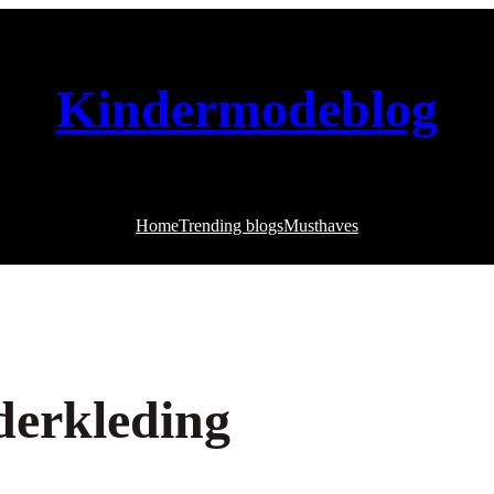
Kindermodeblog
Home
Trending blogs
Musthaves
nderkleding