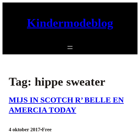
Ga
naar
Kindermodeblog
de
inhoud
Tag:
hippe sweater
MIJS IN SCOTCH R’ BELLE EN
AMERCIA TODAY
4 oktober 2017
Free
•