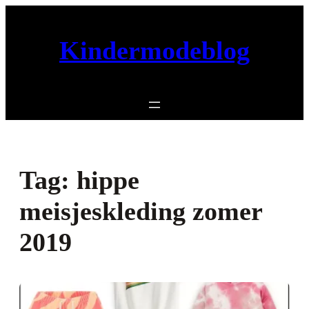
Ga
naar
Kindermodeblog
de
inhoud
Tag:
hippe
meisjeskleding zomer
2019