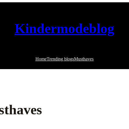
Kindermodeblog
Home
Trending blogs
Musthaves
sthaves