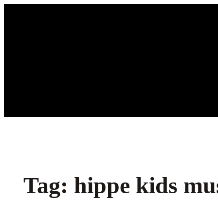
Ga
naar
de
inhoud
Tag:
hippe kids mu