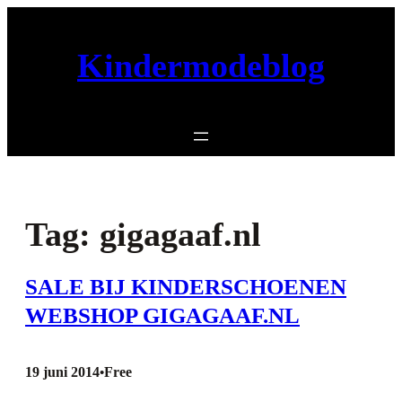
Ga
naar
Kindermodeblog
de
inhoud
Tag:
gigagaaf.nl
SALE BIJ KINDERSCHOENEN
WEBSHOP GIGAGAAF.NL
19 juni 2014
Free
•