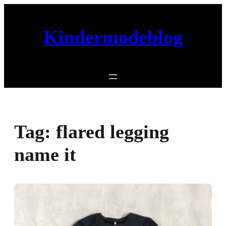
Ga
naar
Kindermodeblog
de
inhoud
Tag:
flared legging
name it