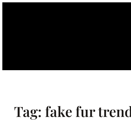
Ga
naar
de
inhoud
Tag:
fake fur tren