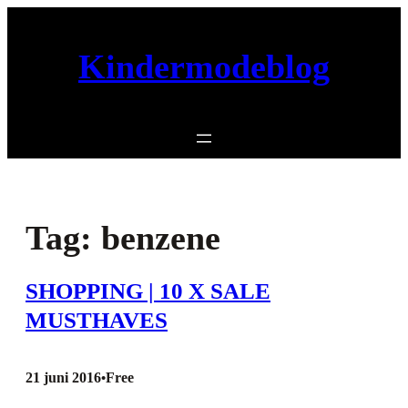
Ga
naar
Kindermodeblog
de
inhoud
Tag:
benzene
SHOPPING | 10 X SALE
MUSTHAVES
21 juni 2016
Free
•