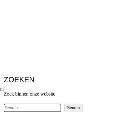
ZOEKEN
nl
Zoek binnen onze website
Z
Search
o
e
k