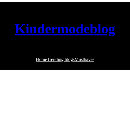
Kindermodeblog
Home
Trending blogs
Musthaves