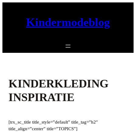
Ga
naar
Kindermodeblog
de
inhoud
KINDERKLEDING
INSPIRATIE
[trx_sc_title title_style=”default” title_tag=”h2″
title_align=”center” title=”TOPICS”]