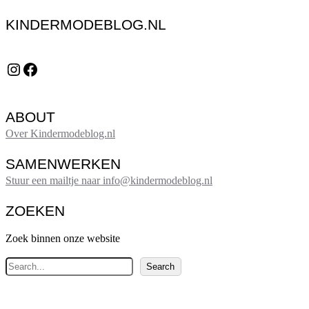
KINDERMODEBLOG.NL
Instagram
Facebook
ABOUT
Over Kindermodeblog.nl
SAMENWERKEN
Stuur een mailtje naar info@kindermodeblog.nl
ZOEKEN
Zoek binnen onze website
Z
Search
o
e