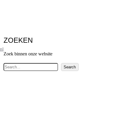
ZOEKEN
nl
Zoek binnen onze website
Z
Search
o
e
k
e
n