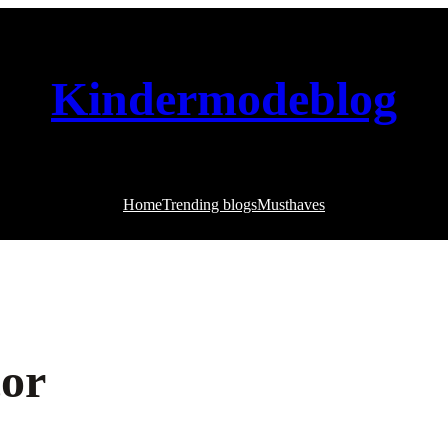
Kindermodeblog
Home
Trending blogs
Musthaves
cor