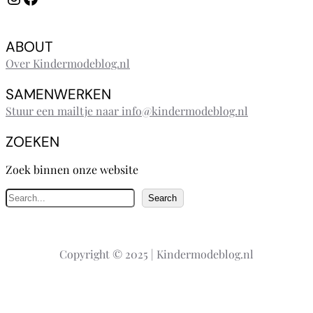
ABOUT
Over Kindermodeblog.nl
SAMENWERKEN
Stuur een mailtje naar info@kindermodeblog.nl
ZOEKEN
Zoek binnen onze website
Z
Search
o
e
k
Copyright © 2025 | Kindermodeblog.nl
e
n