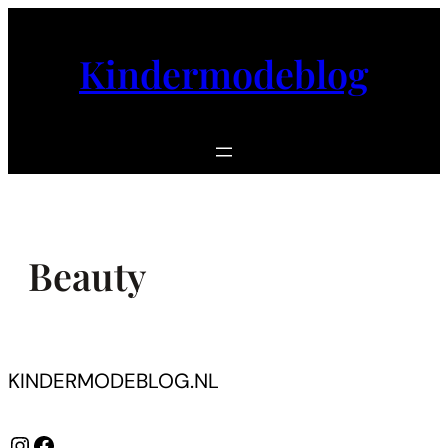
Ga
naar
Kindermodeblog
de
inhoud
Beauty
KINDERMODEBLOG.NL
Instagram
Facebook