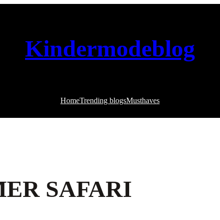
Kindermodeblog
Home
Trending blogs
Musthaves
ER SAFARI