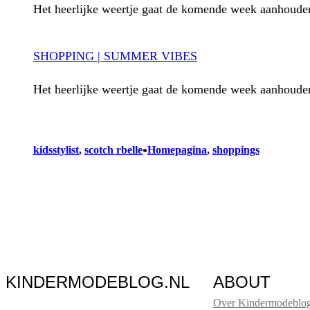
Het heerlijke weertje gaat de komende week aanhouden
SHOPPING | SUMMER VIBES
Het heerlijke weertje gaat de komende week aanhouden
•
kidsstylist
, 
scotch rbelle
Homepagina
, 
shoppings
KINDERMODEBLOG.NL
ABOUT
Over Kindermodeblog